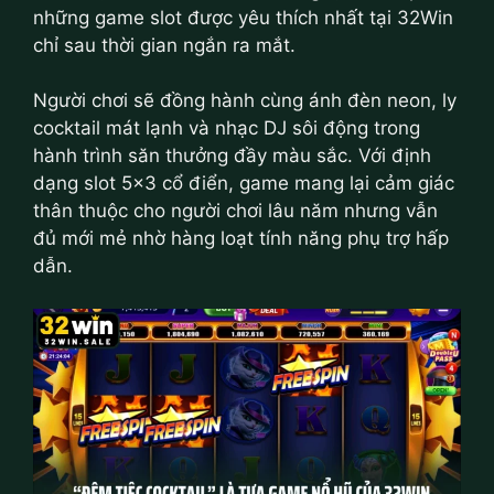
những game slot được yêu thích nhất tại 32Win
chỉ sau thời gian ngắn ra mắt.
Người chơi sẽ đồng hành cùng ánh đèn neon, ly
cocktail mát lạnh và nhạc DJ sôi động trong
hành trình săn thưởng đầy màu sắc. Với định
dạng slot 5×3 cổ điển, game mang lại cảm giác
thân thuộc cho người chơi lâu năm nhưng vẫn
đủ mới mẻ nhờ hàng loạt tính năng phụ trợ hấp
dẫn.