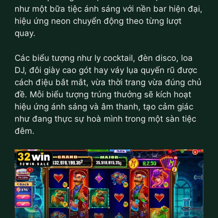
như một bữa tiệc ánh sáng với nền bar hiện đại,
hiệu ứng neon chuyển động theo từng lượt
quay.
Các biểu tượng như ly cocktail, đèn disco, loa
DJ, đôi giày cao gót hay váy lụa quyến rũ được
cách điệu bắt mắt, vừa thời trang vừa đúng chủ
đề. Mỗi biểu tượng trúng thưởng sẽ kích hoạt
hiệu ứng ánh sáng và âm thanh, tạo cảm giác
như đang thực sự hoà mình trong một sàn tiệc
đêm.