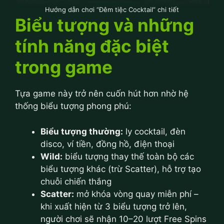
Hướng dẫn chơi “Đêm tiệc Cocktail” chi tiết
Biểu tượng và những
tính năng đặc biệt
trong game
Tựa game này trở nên cuốn hút hơn nhờ hệ
thống biểu tượng phong phú:
Biểu tượng thường:
ly cocktail, đèn
disco, ví tiền, đồng hồ, điện thoại
Wild:
biểu tượng thay thế toàn bộ các
biểu tượng khác (trừ Scatter), hỗ trợ tạo
chuỗi chiến thắng
Scatter:
mở khóa vòng quay miễn phí –
khi xuất hiện từ 3 biểu tượng trở lên,
người chơi sẽ nhận 10–20 lượt Free Spins