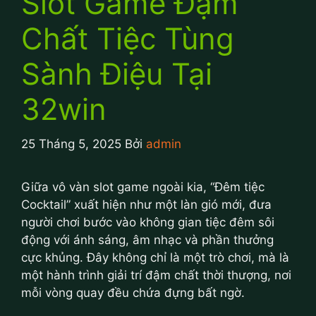
Slot Game Đậm
Chất Tiệc Tùng
Sành Điệu Tại
32win
25 Tháng 5, 2025
Bởi
admin
Giữa vô vàn slot game ngoài kia, “Đêm tiệc
Cocktail” xuất hiện như một làn gió mới, đưa
người chơi bước vào không gian tiệc đêm sôi
động với ánh sáng, âm nhạc và phần thưởng
cực khủng. Đây không chỉ là một trò chơi, mà là
một hành trình giải trí đậm chất thời thượng, nơi
mỗi vòng quay đều chứa đựng bất ngờ.