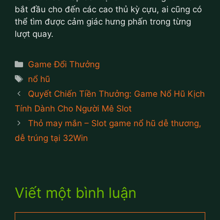
bắt đầu cho đến các cao thủ kỳ cựu, ai cũng có
thể tìm được cảm giác hưng phấn trong từng
lượt quay.
Danh
Game Đổi Thưởng
mục
Thẻ
nổ hũ
Quyết Chiến Tiền Thưởng: Game Nổ Hũ Kịch
Tính Dành Cho Người Mê Slot
Thỏ may mắn – Slot game nổ hũ dễ thương,
dễ trúng tại 32Win
Viết một bình luận
Bình