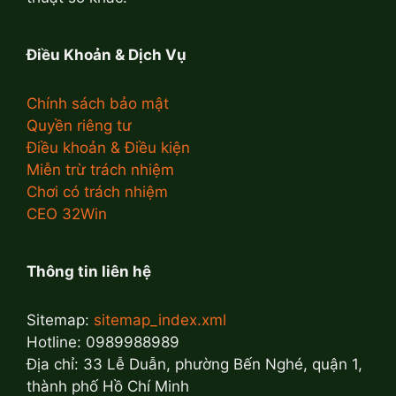
Điều Khoản & Dịch Vụ
Chính sách bảo mật
Quyền riêng tư
Điều khoản & Điều kiện
Miễn trừ trách nhiệm
Chơi có trách nhiệm
CEO 32Win
Thông tin liên hệ
Sitemap:
sitemap_index.xml
Hotline: 0989988989
Địa chỉ: 33 Lễ Duẫn, phường Bến Nghé, quận 1,
thành phố Hồ Chí Minh