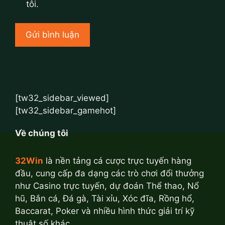
tôi.
[tw32_sidebar_viewed]
[tw32_sidebar_gamehot]
Về chúng tôi
32Win
là nền tảng cá cược trực tuyến hàng
đầu, cung cấp đa dạng các trò chơi đổi thưởng
như Casino trực tuyến, dự đoán Thể thao, Nổ
hũ, Bắn cá, Đá gà, Tài xỉu, Xóc đĩa, Rồng hổ,
Baccarat, Poker và nhiều hình thức giải trí kỹ
thuật số khác.