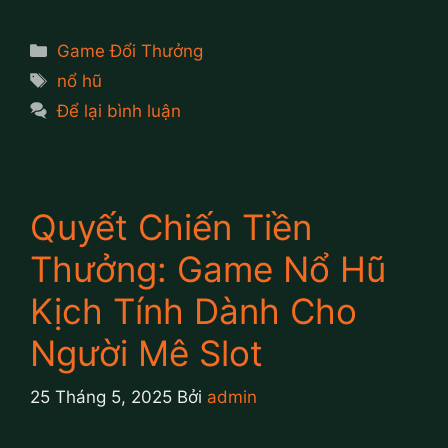
Danh
Game Đổi Thưởng
mục
Thẻ
nổ hũ
Để lại bình luận
Quyết Chiến Tiền
Thưởng: Game Nổ Hũ
Kịch Tính Dành Cho
Người Mê Slot
25 Tháng 5, 2025
Bởi
admin