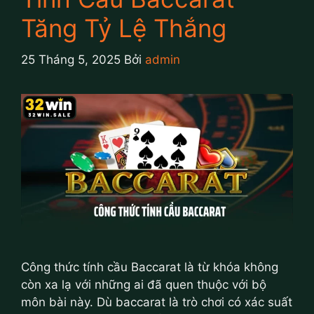
Tăng Tỷ Lệ Thắng
25 Tháng 5, 2025
Bởi
admin
Công thức tính cầu Baccarat là từ khóa không
còn xa lạ với những ai đã quen thuộc với bộ
môn bài này. Dù baccarat là trò chơi có xác suất