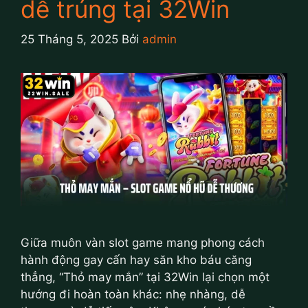
dễ trúng tại 32Win
25 Tháng 5, 2025
Bởi
admin
Giữa muôn vàn slot game mang phong cách
hành động gay cấn hay săn kho báu căng
thẳng, “Thỏ may mắn” tại 32Win lại chọn một
hướng đi hoàn toàn khác: nhẹ nhàng, dễ