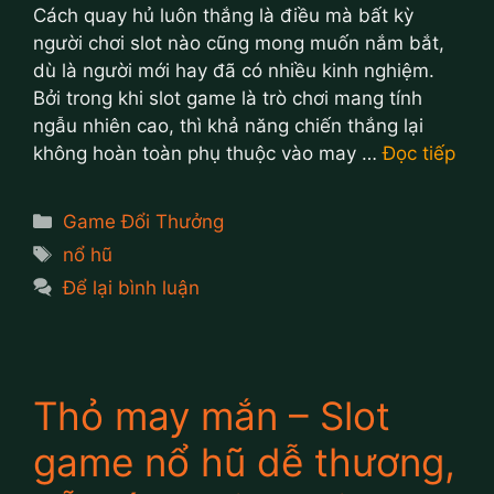
Cách quay hủ luôn thắng là điều mà bất kỳ
người chơi slot nào cũng mong muốn nắm bắt,
dù là người mới hay đã có nhiều kinh nghiệm.
Bởi trong khi slot game là trò chơi mang tính
ngẫu nhiên cao, thì khả năng chiến thắng lại
không hoàn toàn phụ thuộc vào may …
Đọc tiếp
Danh
Game Đổi Thưởng
mục
Thẻ
nổ hũ
Để lại bình luận
Thỏ may mắn – Slot
game nổ hũ dễ thương,