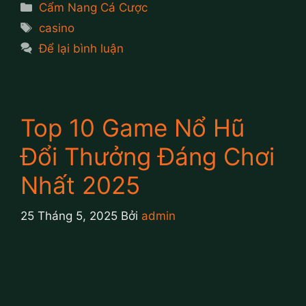
Danh
Cẩm Nang Cá Cược
mục
Thẻ
casino
Để lại bình luận
Top 10 Game Nổ Hũ
Đổi Thưởng Đáng Chơi
Nhất 2025
25 Tháng 5, 2025
Bởi
admin