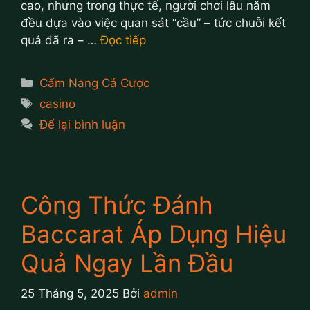
cao, nhưng trong thực tế, người chơi lâu năm
đều dựa vào việc quan sát “cầu” – tức chuỗi kết
quả đã ra – …
Đọc tiếp
Danh
Cẩm Nang Cá Cược
mục
Thẻ
casino
Để lại bình luận
Công Thức Đánh
Baccarat Áp Dụng Hiệu
Quả Ngay Lần Đầu
25 Tháng 5, 2025
Bởi
admin