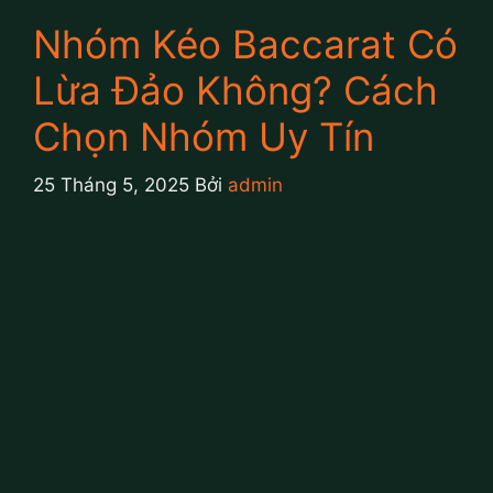
Nhóm Kéo Baccarat Có
Lừa Đảo Không? Cách
Chọn Nhóm Uy Tín
25 Tháng 5, 2025
Bởi
admin