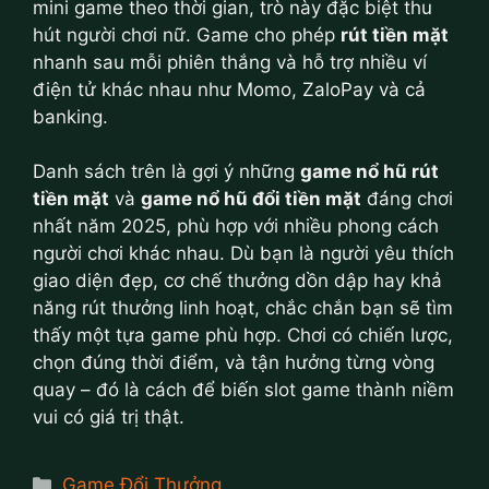
mini game theo thời gian, trò này đặc biệt thu
hút người chơi nữ. Game cho phép
rút tiền mặt
nhanh sau mỗi phiên thắng và hỗ trợ nhiều ví
điện tử khác nhau như Momo, ZaloPay và cả
banking.
Danh sách trên là gợi ý những
game nổ hũ rút
tiền mặt
và
game nổ hũ đổi tiền mặt
đáng chơi
nhất năm 2025, phù hợp với nhiều phong cách
người chơi khác nhau. Dù bạn là người yêu thích
giao diện đẹp, cơ chế thưởng dồn dập hay khả
năng rút thưởng linh hoạt, chắc chắn bạn sẽ tìm
thấy một tựa game phù hợp. Chơi có chiến lược,
chọn đúng thời điểm, và tận hưởng từng vòng
quay – đó là cách để biến slot game thành niềm
vui có giá trị thật.
Danh
Game Đổi Thưởng