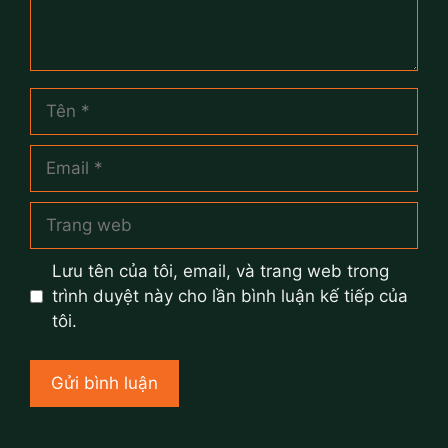
Tên
Email
Trang
web
Lưu tên của tôi, email, và trang web trong
trình duyệt này cho lần bình luận kế tiếp của
tôi.