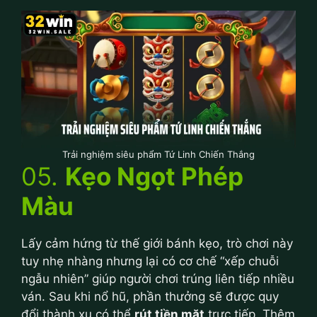
Trải nghiệm siêu phẩm Tứ Linh Chiến Thắng
05.
Kẹo Ngọt Phép
Màu
Lấy cảm hứng từ thế giới bánh kẹo, trò chơi này
tuy nhẹ nhàng nhưng lại có cơ chế “xếp chuỗi
ngẫu nhiên” giúp người chơi trúng liên tiếp nhiều
ván. Sau khi nổ hũ, phần thưởng sẽ được quy
đổi thành xu có thể
rút tiền mặt
trực tiếp. Thêm