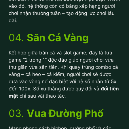
vào đó, hệ thống còn có bảng xếp hạng người
chơi nhận thưởng tuần – tạo động lực chơi lâu
dài.
04.
Săn Cá Vàng
Kết hợp giữa bắn cá và slot game, đây là tựa
game “2 trong 1” độc đáo giúp người chơi vừa
thư giãn vừa săn tiền. Khi quay trúng combo cá
vàng – cá heo – cá kiếm, người chơi sẽ được
đưa vào vòng nổ đặc biệt với hệ số nhân từ 5x
đến 100x. Số xu thắng được quy đổi và
đổi tiền
mặt
chỉ sau vài thao tác.
03.
Vua Đường Phố
Mang phong cách hiphop, đường phố và các