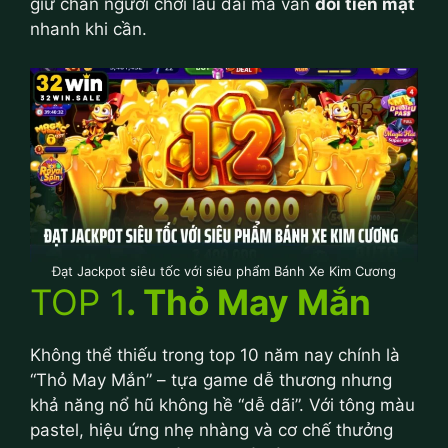
giữ chân người chơi lâu dài mà vẫn
đổi tiền mặt
nhanh khi cần.
Đạt Jackpot siêu tốc với siêu phẩm Bánh Xe Kim Cương
TOP 1
. Thỏ May Mắn
Không thể thiếu trong top 10 năm nay chính là
“Thỏ May Mắn” – tựa game dễ thương nhưng
khả năng nổ hũ không hề “dễ dãi”. Với tông màu
pastel, hiệu ứng nhẹ nhàng và cơ chế thưởng